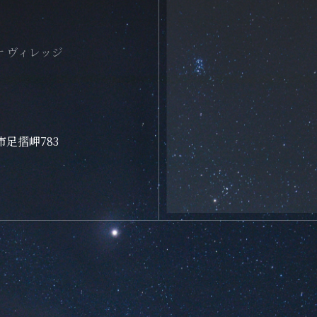
ナ ヴィレッジ
市足摺岬783