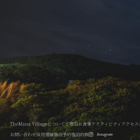
TheMana Villageについて
ご宿泊
お食事
アクティビティ
アクセス
お問い合わせ
採用情報
宿泊予約
宿泊約款
Instagram